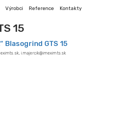
Výrobci
Reference
Kontakty
TS 15
.“ Blasogrind GTS 15
meximts.sk, i.majercik@imeximts.sk