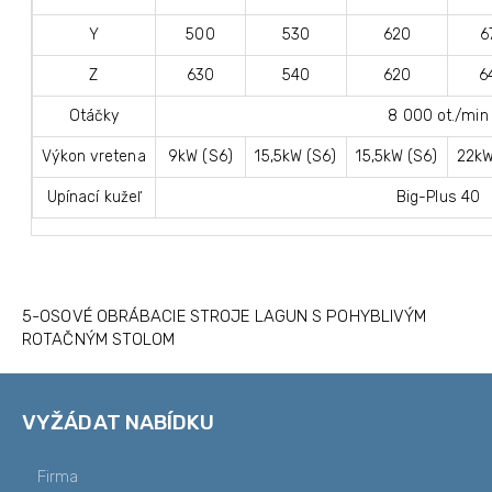
Y
500
530
620
6
Z
630
540
620
6
Otáčky
8 000 ot./min
Výkon vretena
9kW (S6)
15,5kW (S6)
15,5kW (S6)
22kW
Upínací kužeľ
Big-Plus 40
5-OSOVÉ OBRÁBACIE STROJE LAGUN S POHYBLIVÝM
ROTAČNÝM STOLOM
VYŽÁDAT NABÍDKU