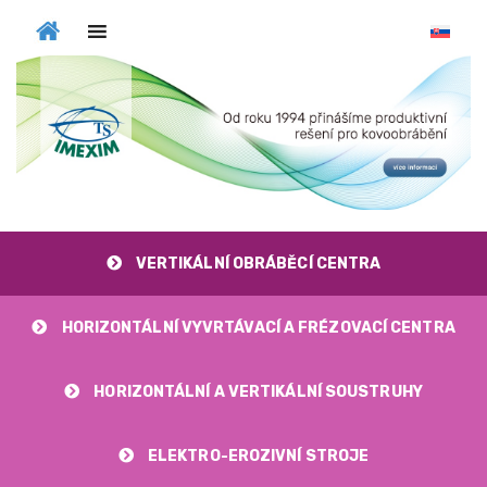
MENU
VERTIKÁLNÍ OBRÁBĚCÍ CENTRA
HORIZONTÁLNÍ VYVRTÁVACÍ A FRÉZOVACÍ CENTRA
HORIZONTÁLNÍ A VERTIKÁLNÍ SOUSTRUHY
ELEKTRO-EROZIVNÍ STROJE