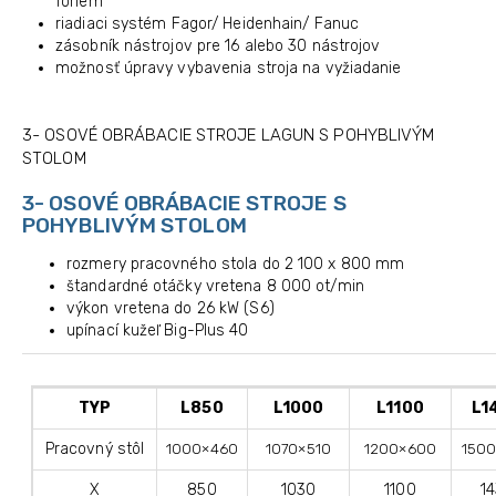
foriem
riadiaci systém Fagor/ Heidenhain/ Fanuc
zásobník nástrojov pre 16 alebo 30 nástrojov
možnosť úpravy vybavenia stroja na vyžiadanie
3- OSOVÉ OBRÁBACIE STROJE LAGUN S POHYBLIVÝM
STOLOM
3- OSOVÉ OBRÁBACIE STROJE S
POHYBLIVÝM STOLOM
rozmery pracovného stola do 2 100 x 800 mm
štandardné otáčky vretena 8 000 ot/min
výkon vretena do 26 kW (S6)
upínací kužeľ Big-Plus 40
TYP
L850
L1000
L1100
L1
Pracovný stôl
1000×460
1070×510
1200×600
150
X
850
1030
1100
1