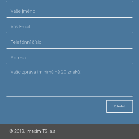
Odeslat
©
2018, Imexim TS, a.s.