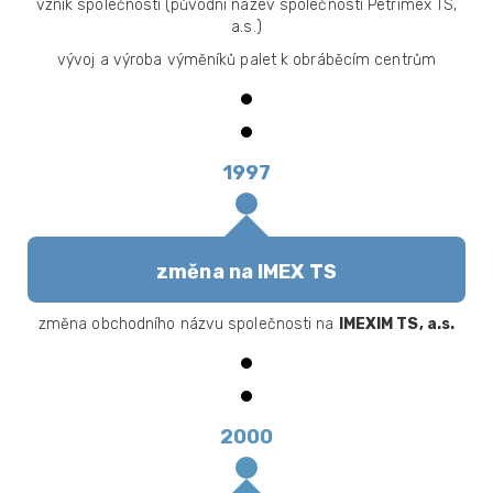
vznik společnosti (původní název společnosti Petrimex TS,
a.s.)
vývoj a výroba výměníků palet k obráběcím centrům
1997
změna na IMEX TS
změna obchodního názvu společnosti na
IMEXIM TS, a.s.
2000