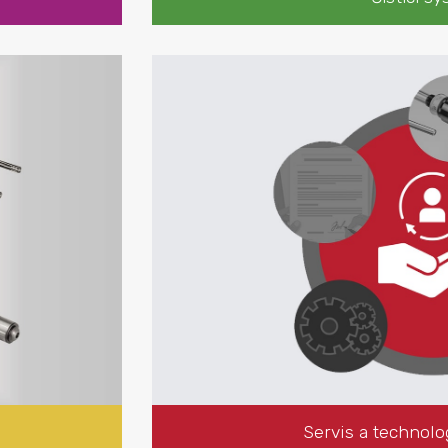
Servis a technologická pod
Záruční a pozáruční servis
Čištění obráběcích strojů
Aplikační a technologická podpora
Dodávka náhradních dílů
Servis a technol