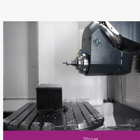
Vertikální obráběcí centra
3-, 4-, 5-osé obráběcí stroje s pohyblivým stojanem
5-osé obráběcí stroje s pohyblivým stojanem a pohyblivým stolem
Obráběcí stroje pro velké rotační díly
Horizontální vyvrtávací a frézovací centra
Stolní vyvrtávací a frézovací centra
Deskové vyvrtávací a frézovací stroje
Vysokorychlostní univerzální obráběcí centra
Horizontální a vertikální soustruhy
Multifunkční karusely a horizontální soustruhy
Horizontální a čelní soustruhy
Soustružnická centra
Stroje