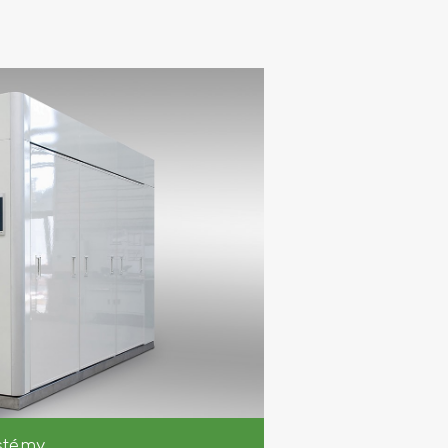
rtikální osy
díly
ROTOR
TUNNEL
WORKSHOP DIVISION
ní
 kapalin
ystémy