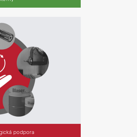
pora
ogická podpora