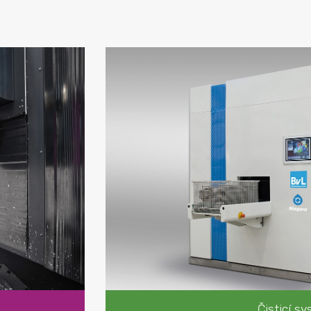
Čisticí systémy
OCEAN - Pračky s otáčením kolem ve
NIAGARA - Košové pračky
YUKON - Průběžné pračky
PACIFIC - Pračky pro velkorozměrné 
GEYSER - Vysokotlaké systémy
Čisticí systémy
UNIX
ROBUR
ROUNDJET
Filtrační a recyklační zaříze
Odpařovací zařízení
Zařízení pro čištění strojů a filtraci
Pásové odlučovače oleje
Filtre Iprotect
Čisticí s