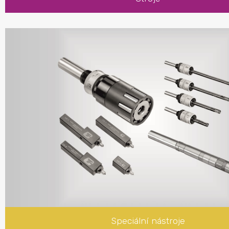
Speciální nástroje
Odjehlovací nástroje
Válečkovací nástroje
Zápichové nástroje
ZX systémy
Popisovací a odjehlovací nástroje
Popisovací nástroje
Odjehlovací nástroje
Speciální nástroje